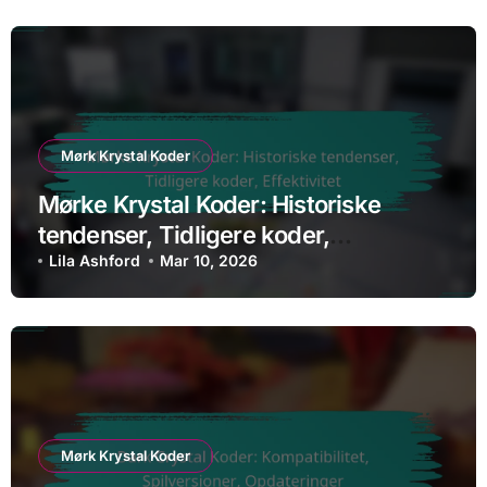
Mørk Krystal Koder
Mørke Krystal Koder: Historiske
tendenser, Tidligere koder,
Effektivitet
Lila Ashford
Mar 10, 2026
Mørk Krystal Koder