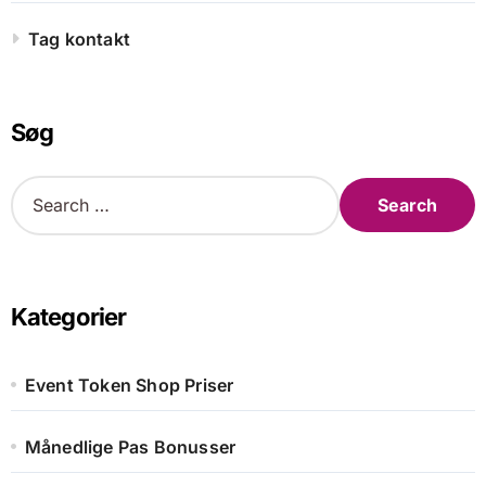
Tag kontakt
Søg
S
e
a
r
c
h
Kategorier
f
o
r
Event Token Shop Priser
:
Månedlige Pas Bonusser