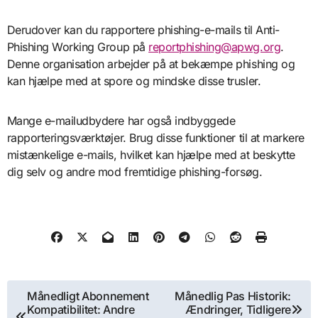
Derudover kan du rapportere phishing-e-mails til Anti-
Phishing Working Group på
reportphishing@apwg.org
.
Denne organisation arbejder på at bekæmpe phishing og
kan hjælpe med at spore og mindske disse trusler.
Mange e-mailudbydere har også indbyggede
rapporteringsværktøjer. Brug disse funktioner til at markere
mistænkelige e-mails, hvilket kan hjælpe med at beskytte
dig selv og andre mod fremtidige phishing-forsøg.
Post
Månedligt Abonnement
Månedlig Pas Historik:
Kompatibilitet: Andre
Ændringer, Tidligere
navigation