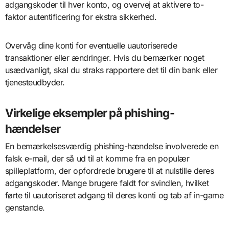
adgangskoder til hver konto, og overvej at aktivere to-
faktor autentificering for ekstra sikkerhed.
Overvåg dine konti for eventuelle uautoriserede
transaktioner eller ændringer. Hvis du bemærker noget
usædvanligt, skal du straks rapportere det til din bank eller
tjenesteudbyder.
Virkelige eksempler på phishing-
hændelser
En bemærkelsesværdig phishing-hændelse involverede en
falsk e-mail, der så ud til at komme fra en populær
spilleplatform, der opfordrede brugere til at nulstille deres
adgangskoder. Mange brugere faldt for svindlen, hvilket
førte til uautoriseret adgang til deres konti og tab af in-game
genstande.