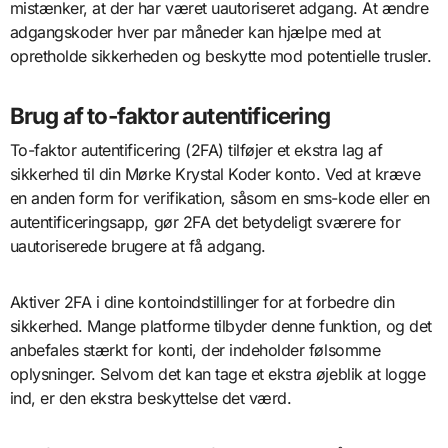
mistænker, at der har været uautoriseret adgang. At ændre
adgangskoder hver par måneder kan hjælpe med at
opretholde sikkerheden og beskytte mod potentielle trusler.
Brug af to-faktor autentificering
To-faktor autentificering (2FA) tilføjer et ekstra lag af
sikkerhed til din Mørke Krystal Koder konto. Ved at kræve
en anden form for verifikation, såsom en sms-kode eller en
autentificeringsapp, gør 2FA det betydeligt sværere for
uautoriserede brugere at få adgang.
Aktiver 2FA i dine kontoindstillinger for at forbedre din
sikkerhed. Mange platforme tilbyder denne funktion, og det
anbefales stærkt for konti, der indeholder følsomme
oplysninger. Selvom det kan tage et ekstra øjeblik at logge
ind, er den ekstra beskyttelse det værd.