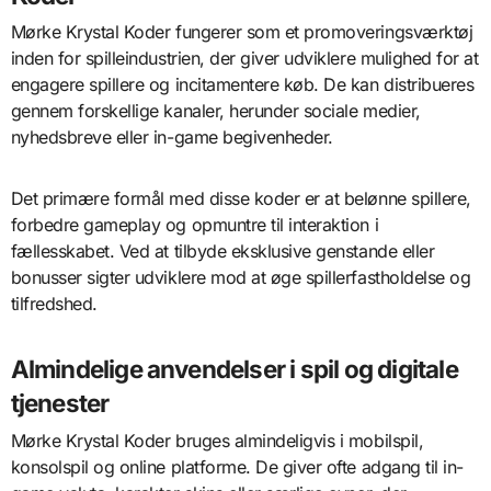
Mørke Krystal Koder fungerer som et promoveringsværktøj
inden for spilleindustrien, der giver udviklere mulighed for at
engagere spillere og incitamentere køb. De kan distribueres
gennem forskellige kanaler, herunder sociale medier,
nyhedsbreve eller in-game begivenheder.
Det primære formål med disse koder er at belønne spillere,
forbedre gameplay og opmuntre til interaktion i
fællesskabet. Ved at tilbyde eksklusive genstande eller
bonusser sigter udviklere mod at øge spillerfastholdelse og
tilfredshed.
Almindelige anvendelser i spil og digitale
tjenester
Mørke Krystal Koder bruges almindeligvis i mobilspil,
konsolspil og online platforme. De giver ofte adgang til in-