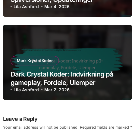
Lila Ashford
Mar 4, 2026
Mørk Krystal Koder
Dark Crystal Koder: Indvirkning på
gameplay, Fordele, Ulemper
Lila Ashford
Mar 2, 2026
Leave a Reply
Your email address will not be published.
Required fields are marked
*