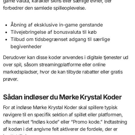
game valuta, karakter skins eller særlige evner, der
forbedrer den samlede spilleoplevelse.
Åbning af eksklusive in-game genstande
Tilvejebringelse af bonusvaluta til køb
Tilbud om tidsbegrænset adgang til særlige
begivenheder
Derudover kan disse koder anvendes i digitale tjenester ud
over spil, såsom streamingplatforme eller online
markedspladser, hvor de kan tilbyde rabatter eller gratis
prøver.
Sådan indløser du Mørke Krystal Koder
For at indløse Mørke Krystal Koder skal spillere typisk
navigere til en specifik sektion af spillet eller platformen,
ofte mærket “Indløs kode” eller “Promo kode.” Indtastning
af koden i det angivne felt aktiverer de fordele, der er