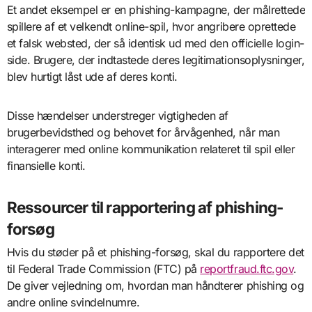
Et andet eksempel er en phishing-kampagne, der målrettede
spillere af et velkendt online-spil, hvor angribere oprettede
et falsk websted, der så identisk ud med den officielle login-
side. Brugere, der indtastede deres legitimationsoplysninger,
blev hurtigt låst ude af deres konti.
Disse hændelser understreger vigtigheden af
brugerbevidsthed og behovet for årvågenhed, når man
interagerer med online kommunikation relateret til spil eller
finansielle konti.
Ressourcer til rapportering af phishing-
forsøg
Hvis du støder på et phishing-forsøg, skal du rapportere det
til Federal Trade Commission (FTC) på
reportfraud.ftc.gov
.
De giver vejledning om, hvordan man håndterer phishing og
andre online svindelnumre.