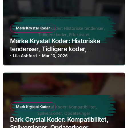
Mørk Krystal Koder
Mørke Krystal Koder: Historiske
tendenser, Tidligere koder,
Effektivitet
Lila Ashford
Mar 10, 2026
Mørk Krystal Koder
Dark Crystal Koder: Kompatibilitet,
Spilversioner, Opdateringer