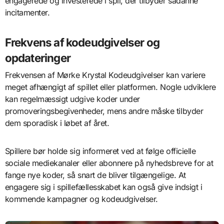
engagerede og investerede i spil, der tilbyder sådanne
incitamenter.
Frekvens af kodeudgivelser og
opdateringer
Frekvensen af Mørke Krystal Kodeudgivelser kan variere
meget afhængigt af spillet eller platformen. Nogle udviklere
kan regelmæssigt udgive koder under
promoveringsbegivenheder, mens andre måske tilbyder
dem sporadisk i løbet af året.
Spillere bør holde sig informeret ved at følge officielle
sociale mediekanaler eller abonnere på nyhedsbreve for at
fange nye koder, så snart de bliver tilgængelige. At
engagere sig i spillefællesskabet kan også give indsigt i
kommende kampagner og kodeudgivelser.