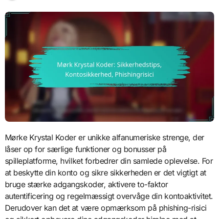
Mørke Krystal Koder er unikke alfanumeriske strenge, der
låser op for særlige funktioner og bonusser på
spilleplatforme, hvilket forbedrer din samlede oplevelse. For
at beskytte din konto og sikre sikkerheden er det vigtigt at
bruge stærke adgangskoder, aktivere to-faktor
autentificering og regelmæssigt overvåge din kontoaktivitet.
Derudover kan det at være opmærksom på phishing-risici