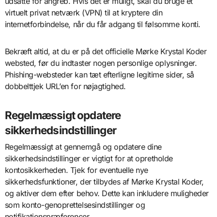
udsatte for angreb. Hvis det er muligt, skal du bruge et
virtuelt privat netværk (VPN) til at kryptere din
internetforbindelse, når du får adgang til følsomme konti.
Bekræft altid, at du er på det officielle Mørke Krystal Koder
websted, før du indtaster nogen personlige oplysninger.
Phishing-websteder kan tæt efterligne legitime sider, så
dobbelttjek URL’en for nøjagtighed.
Regelmæssigt opdatere
sikkerhedsindstillinger
Regelmæssigt at gennemgå og opdatere dine
sikkerhedsindstillinger er vigtigt for at opretholde
kontosikkerheden. Tjek for eventuelle nye
sikkerhedsfunktioner, der tilbydes af Mørke Krystal Koder,
og aktiver dem efter behov. Dette kan inkludere muligheder
som konto-genoprettelsesindstillinger og
notifikationspræferencer.