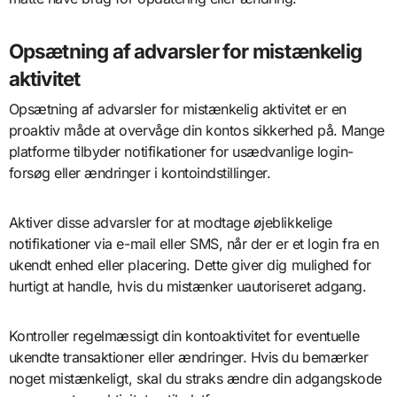
Opsætning af advarsler for mistænkelig
aktivitet
Opsætning af advarsler for mistænkelig aktivitet er en
proaktiv måde at overvåge din kontos sikkerhed på. Mange
platforme tilbyder notifikationer for usædvanlige login-
forsøg eller ændringer i kontoindstillinger.
Aktiver disse advarsler for at modtage øjeblikkelige
notifikationer via e-mail eller SMS, når der er et login fra en
ukendt enhed eller placering. Dette giver dig mulighed for
hurtigt at handle, hvis du mistænker uautoriseret adgang.
Kontroller regelmæssigt din kontoaktivitet for eventuelle
ukendte transaktioner eller ændringer. Hvis du bemærker
noget mistænkeligt, skal du straks ændre din adgangskode