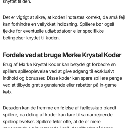
knyttet til den.
Det er vigtigt at sikre, at koden indtastes korrekt, da små fejl
kan forhindre en vellykket indløsning. Spillere bør også
tjekke for eventuelle udløbsdatoer eller specifikke
betingelser knyttet til koden.
Fordele ved at bruge Mørke Krystal Koder
Brug af Mørke Krystal Koder kan betydeligt forbedre en
spillers spilleoplevelse ved at give adgang til eksklusivt
indhold og bonusser. Disse koder kan spare spillere penge
ved at tilbyde gratis genstande eller rabatter på in-game
køb.
Desuden kan de fremme en følelse af fællesskab blandt
spillere, da deling af koder kan føre til samarbejdende
spilleoplevelser. Spillere føler ofte, at de er mere