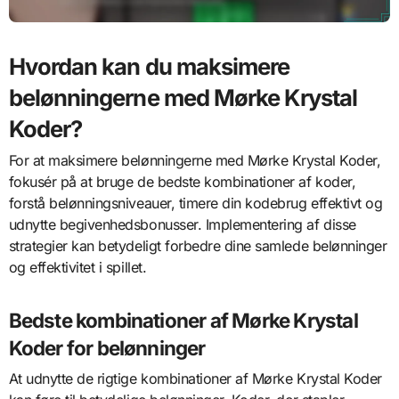
Hvordan kan du maksimere
belønningerne med Mørke Krystal
Koder?
For at maksimere belønningerne med Mørke Krystal Koder,
fokusér på at bruge de bedste kombinationer af koder,
forstå belønningsniveauer, timere din kodebrug effektivt og
udnytte begivenhedsbonusser. Implementering af disse
strategier kan betydeligt forbedre dine samlede belønninger
og effektivitet i spillet.
Bedste kombinationer af Mørke Krystal
Koder for belønninger
At udnytte de rigtige kombinationer af Mørke Krystal Koder