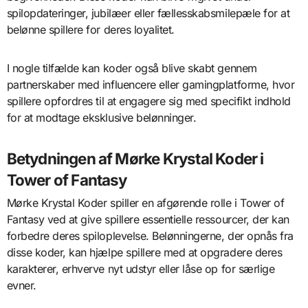
spilopdateringer, jubilæer eller fællesskabsmilepæle for at
belønne spillere for deres loyalitet.
I nogle tilfælde kan koder også blive skabt gennem
partnerskaber med influencere eller gamingplatforme, hvor
spillere opfordres til at engagere sig med specifikt indhold
for at modtage eksklusive belønninger.
Betydningen af Mørke Krystal Koder i
Tower of Fantasy
Mørke Krystal Koder spiller en afgørende rolle i Tower of
Fantasy ved at give spillere essentielle ressourcer, der kan
forbedre deres spiloplevelse. Belønningerne, der opnås fra
disse koder, kan hjælpe spillere med at opgradere deres
karakterer, erhverve nyt udstyr eller låse op for særlige
evner.