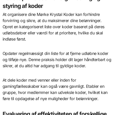
styring af koder
At organisere dine Mørke Krystal Koder kan forhindre
forvirring og sikre, at du maksimerer dine belønninger.
Opret en kategoriseret liste over koder baseret på deres
udløbsdatoer eller værdi for at prioritere, hvilke du skal
indløse først.
Opdater regelmæssigt din liste for at fjerne udløbne koder
og tilføje nye. Denne praksis holder dit lager håndterbart og
sikrer, at du altid har adgang til gyldige koder.
At dele koder med venner eller inden for
gamingfællesskaber kan også være gavnligt. Etabler en
gruppe, hvor medlemmer kan udveksle koder, hvilket kan
føre til opdagelse af nye muligheder for belønninger.
Evaluering af effektiviteten af forskellige