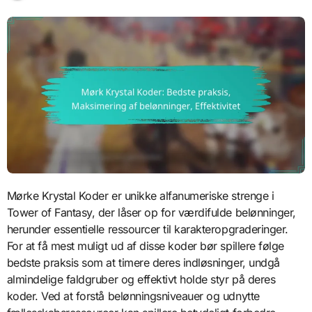
Mørke Krystal Koder er unikke alfanumeriske strenge i
Tower of Fantasy, der låser op for værdifulde belønninger,
herunder essentielle ressourcer til karakteropgraderinger.
For at få mest muligt ud af disse koder bør spillere følge
bedste praksis som at timere deres indløsninger, undgå
almindelige faldgruber og effektivt holde styr på deres
koder. Ved at forstå belønningsniveauer og udnytte