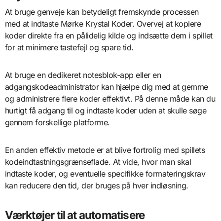
At bruge genveje kan betydeligt fremskynde processen
med at indtaste Mørke Krystal Koder. Overvej at kopiere
koder direkte fra en pålidelig kilde og indsætte dem i spillet
for at minimere tastefejl og spare tid.
At bruge en dedikeret notesblok-app eller en
adgangskodeadministrator kan hjælpe dig med at gemme
og administrere flere koder effektivt. På denne måde kan du
hurtigt få adgang til og indtaste koder uden at skulle søge
gennem forskellige platforme.
En anden effektiv metode er at blive fortrolig med spillets
kodeindtastningsgrænseflade. At vide, hvor man skal
indtaste koder, og eventuelle specifikke formateringskrav
kan reducere den tid, der bruges på hver indløsning.
Værktøjer til at automatisere