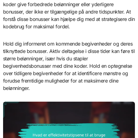
koder give forbedrede belønninger eller yderligere
bonusser, der ikke er tilgængelige på andre tidspunkter. At
forstå disse bonusser kan hjælpe dig med at strategisere din
kodebrug for maksimal fordel.
Hold dig informeret om kommende begivenheder og deres
tilknyttede bonusser. Aktiv deltagelse i disse tider kan føre til
større belønninger, især hvis du stapler
begivenhedsbonusser med dine koder. Hold en optegnelse
over tidligere begivenheder for at identificere mønstre og
forudse fremtidige muligheder for at maksimere dine
belønninger.