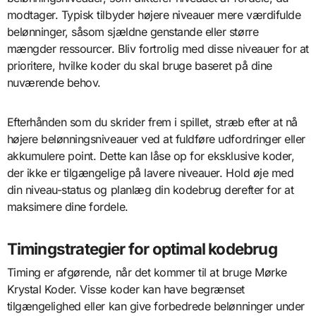
modtager. Typisk tilbyder højere niveauer mere værdifulde
belønninger, såsom sjældne genstande eller større
mængder ressourcer. Bliv fortrolig med disse niveauer for at
prioritere, hvilke koder du skal bruge baseret på dine
nuværende behov.
Efterhånden som du skrider frem i spillet, stræb efter at nå
højere belønningsniveauer ved at fuldføre udfordringer eller
akkumulere point. Dette kan låse op for eksklusive koder,
der ikke er tilgængelige på lavere niveauer. Hold øje med
din niveau-status og planlæg din kodebrug derefter for at
maksimere dine fordele.
Timingstrategier for optimal kodebrug
Timing er afgørende, når det kommer til at bruge Mørke
Krystal Koder. Visse koder kan have begrænset
tilgængelighed eller kan give forbedrede belønninger under