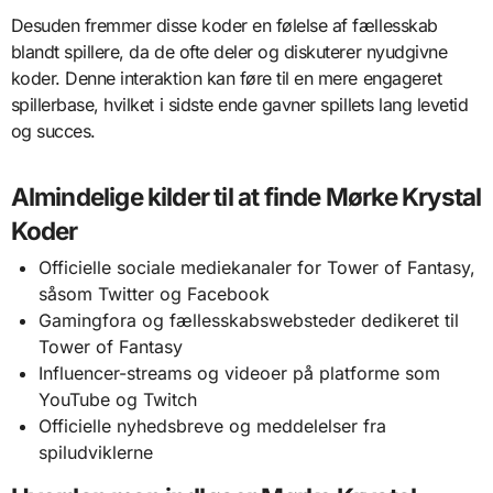
Desuden fremmer disse koder en følelse af fællesskab
blandt spillere, da de ofte deler og diskuterer nyudgivne
koder. Denne interaktion kan føre til en mere engageret
spillerbase, hvilket i sidste ende gavner spillets lang levetid
og succes.
Almindelige kilder til at finde Mørke Krystal
Koder
Officielle sociale mediekanaler for Tower of Fantasy,
såsom Twitter og Facebook
Gamingfora og fællesskabswebsteder dedikeret til
Tower of Fantasy
Influencer-streams og videoer på platforme som
YouTube og Twitch
Officielle nyhedsbreve og meddelelser fra
spiludviklerne