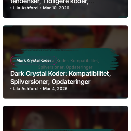
tendenser, Tidligere koder,
Effektivitet
Lila Ashford
Mar 10, 2026
Mørk Krystal Koder
Dark Crystal Koder: Kompatibilitet,
Spilversioner, Opdateringer
Lila Ashford
Mar 4, 2026