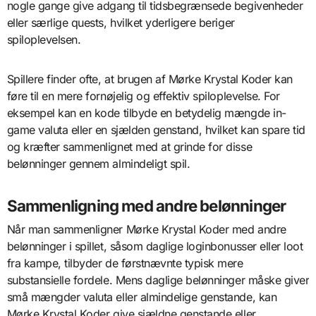
nogle gange give adgang til tidsbegrænsede begivenheder
eller særlige quests, hvilket yderligere beriger
spiloplevelsen.
Spillere finder ofte, at brugen af Mørke Krystal Koder kan
føre til en mere fornøjelig og effektiv spiloplevelse. For
eksempel kan en kode tilbyde en betydelig mængde in-
game valuta eller en sjælden genstand, hvilket kan spare tid
og kræfter sammenlignet med at grinde for disse
belønninger gennem almindeligt spil.
Sammenligning med andre belønninger
Når man sammenligner Mørke Krystal Koder med andre
belønninger i spillet, såsom daglige loginbonusser eller loot
fra kampe, tilbyder de førstnævnte typisk mere
substansielle fordele. Mens daglige belønninger måske giver
små mængder valuta eller almindelige genstande, kan
Mørke Krystal Koder give sjældne genstande eller