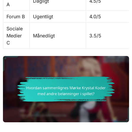
Dagligt
4.5/5
A
Forum B
Ugentligt
4.0/5
Sociale
Medier
Månedligt
3.5/5
C