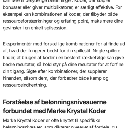
kan føre til betydelige belønninger. Koder, der stapler
bonusser eller giver multiplikatorer, er særligt effektive. For
eksempel kan kombinationen af koder, der tilbyder både
ressourceforstærkninger og erfaring point, maksimere dine
gevinster i en enkelt spilsession.
Eksperimentér med forskellige kombinationer for at finde ud
af, hvad der fungerer bedst for din spillestil. Nogle spillere
finder, at brugen af koder i en bestemt rækkefølge kan give
bedre resultater, så hold styr på dine resultater for at forfine
din tilgang. Sigte efter kombinationer, der supplerer
hinanden, såsom dem, der forbedrer både kamp og
ressourceindhentning.
Forståelse af belønningsniveauerne
forbundet med Mørke Krystal Koder
Mørke Krystal Koder er ofte knyttet til specifikke
belønningsniveauer, som dikterer niveauet af fordele, du