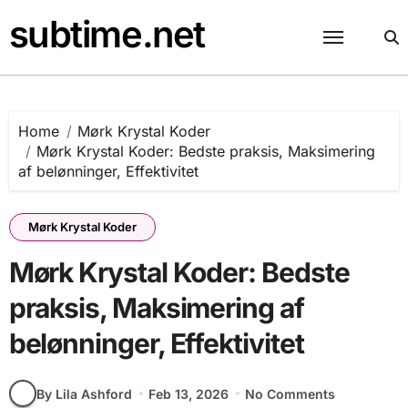
Skip
subtime.net
to
content
Home
Mørk Krystal Koder
Mørk Krystal Koder: Bedste praksis, Maksimering
af belønninger, Effektivitet
Mørk Krystal Koder
Mørk Krystal Koder: Bedste
praksis, Maksimering af
belønninger, Effektivitet
By Lila Ashford
Feb 13, 2026
No Comments