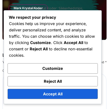
Mørk Krystal Koder
We respect your privacy
Mørk Krystal Koder: Sikkerhedstips,
Cookies help us improve your experience,
Kontosikkerhed, Phishingrisici
deliver personalized content, and analyze
Lila Ashford
Mar 2, 2026
traffic. You can choose which cookies to allow
by clicking
Customize
. Click
Accept All
to
consent or
Reject All
to decline non-essential
Leave a Reply
cookies.
Your email address will not be published.
Required fields are marked
*
Customize
Comment
*
Reject All
Accept All