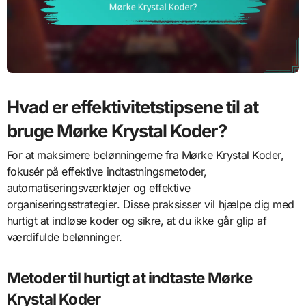
Hvad er effektivitetstipsene til at
bruge Mørke Krystal Koder?
For at maksimere belønningerne fra Mørke Krystal Koder,
fokusér på effektive indtastningsmetoder,
automatiseringsværktøjer og effektive
organiseringsstrategier. Disse praksisser vil hjælpe dig med
hurtigt at indløse koder og sikre, at du ikke går glip af
værdifulde belønninger.
Metoder til hurtigt at indtaste Mørke
Krystal Koder