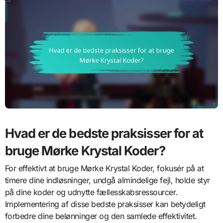
Hvad er de bedste praksisser for at
bruge Mørke Krystal Koder?
For effektivt at bruge Mørke Krystal Koder, fokusér på at
timere dine indløsninger, undgå almindelige fejl, holde styr
på dine koder og udnytte fællesskabsressourcer.
Implementering af disse bedste praksisser kan betydeligt
forbedre dine belønninger og den samlede effektivitet.