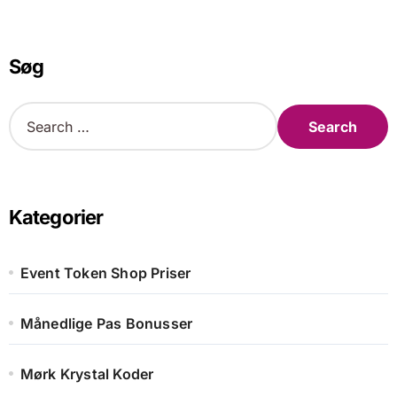
Søg
S
e
a
r
c
h
Kategorier
f
o
r
Event Token Shop Priser
:
Månedlige Pas Bonusser
Mørk Krystal Koder