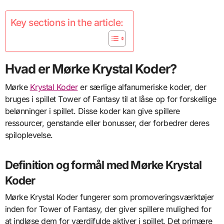
Key sections in the article:
Hvad er Mørke Krystal Koder?
Mørke
Krystal Koder
er særlige alfanumeriske koder, der
bruges i spillet Tower of Fantasy til at låse op for forskellige
belønninger i spillet. Disse koder kan give spillere
ressourcer, genstande eller bonusser, der forbedrer deres
spiloplevelse.
Definition og formål med Mørke Krystal
Koder
Mørke Krystal Koder fungerer som promoveringsværktøjer
inden for Tower of Fantasy, der giver spillere mulighed for
at indløse dem for værdifulde aktiver i spillet. Det primære