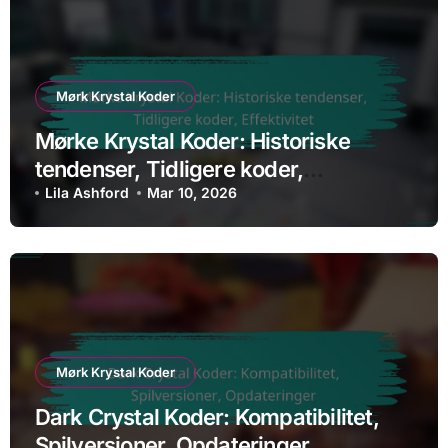
Mørk Krystal Koder
Mørke Krystal Koder: Historiske
tendenser, Tidligere koder,
Effektivitet
Lila Ashford
Mar 10, 2026
Mørk Krystal Koder
Dark Crystal Koder: Kompatibilitet,
Spilversioner, Opdateringer