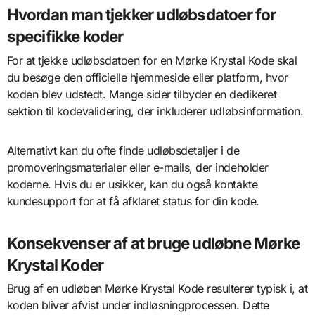
Hvordan man tjekker udløbsdatoer for
specifikke koder
For at tjekke udløbsdatoen for en Mørke Krystal Kode skal
du besøge den officielle hjemmeside eller platform, hvor
koden blev udstedt. Mange sider tilbyder en dedikeret
sektion til kodevalidering, der inkluderer udløbsinformation.
Alternativt kan du ofte finde udløbsdetaljer i de
promoveringsmaterialer eller e-mails, der indeholder
koderne. Hvis du er usikker, kan du også kontakte
kundesupport for at få afklaret status for din kode.
Konsekvenser af at bruge udløbne Mørke
Krystal Koder
Brug af en udløben Mørke Krystal Kode resulterer typisk i, at
koden bliver afvist under indløsningprocessen. Dette