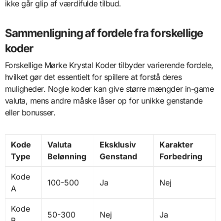
ikke går glip af værdifulde tilbud.
Sammenligning af fordele fra forskellige
koder
Forskellige Mørke Krystal Koder tilbyder varierende fordele,
hvilket gør det essentielt for spillere at forstå deres
muligheder. Nogle koder kan give større mængder in-game
valuta, mens andre måske låser op for unikke genstande
eller bonusser.
Kode
Valuta
Eksklusiv
Karakter
Type
Belønning
Genstand
Forbedring
Kode
100-500
Ja
Nej
A
Kode
50-300
Nej
Ja
B