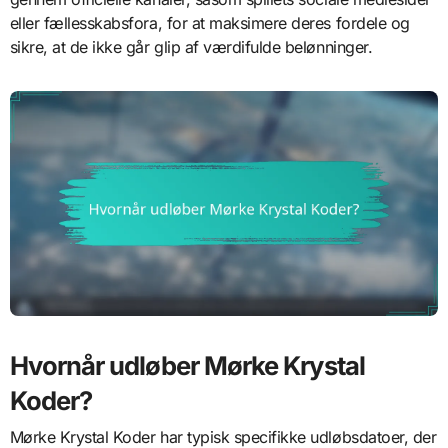
eller fællesskabsfora, for at maksimere deres fordele og
sikre, at de ikke går glip af værdifulde belønninger.
Hvornår udløber Mørke Krystal
Koder?
Mørke Krystal Koder har typisk specifikke udløbsdatoer, der