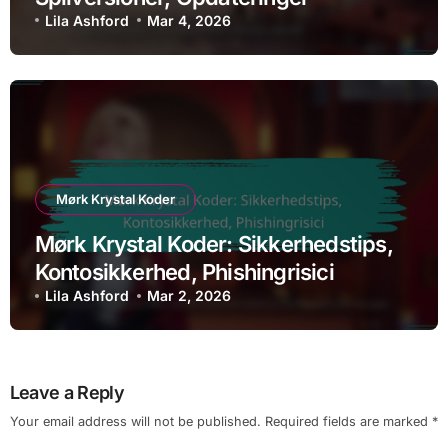
Lila Ashford
Mar 4, 2026
Mørk Krystal Koder
Mørk Krystal Koder: Sikkerhedstips,
Kontosikkerhed, Phishingrisici
Lila Ashford
Mar 2, 2026
Leave a Reply
Your email address will not be published.
Required fields are marked
*