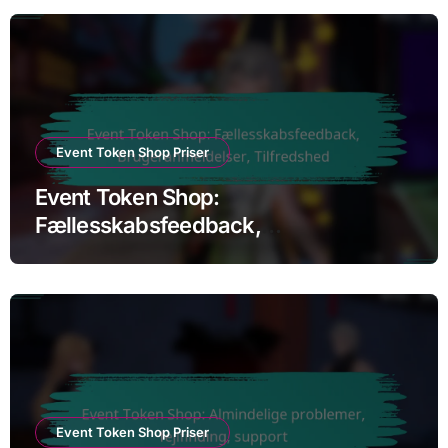
Event Token Shop Priser
Event Token Shop:
Fællesskabsfeedback,
Brugeranmeldelser, Tilfredshed
Event Token Shop Priser