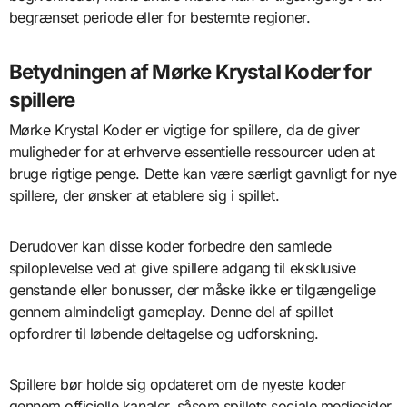
begrænset periode eller for bestemte regioner.
Betydningen af Mørke Krystal Koder for
spillere
Mørke Krystal Koder er vigtige for spillere, da de giver
muligheder for at erhverve essentielle ressourcer uden at
bruge rigtige penge. Dette kan være særligt gavnligt for nye
spillere, der ønsker at etablere sig i spillet.
Derudover kan disse koder forbedre den samlede
spiloplevelse ved at give spillere adgang til eksklusive
genstande eller bonusser, der måske ikke er tilgængelige
gennem almindeligt gameplay. Denne del af spillet
opfordrer til løbende deltagelse og udforskning.
Spillere bør holde sig opdateret om de nyeste koder
gennem officielle kanaler, såsom spillets sociale mediesider