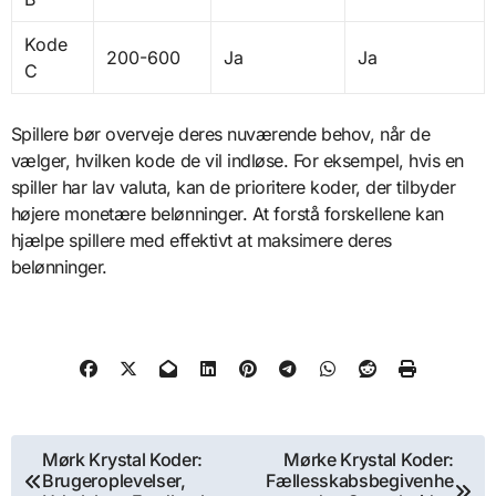
Kode
200-600
Ja
Ja
C
Spillere bør overveje deres nuværende behov, når de
vælger, hvilken kode de vil indløse. For eksempel, hvis en
spiller har lav valuta, kan de prioritere koder, der tilbyder
højere monetære belønninger. At forstå forskellene kan
hjælpe spillere med effektivt at maksimere deres
belønninger.
Post
Mørk Krystal Koder:
Mørke Krystal Koder:
Brugeroplevelser,
Fællesskabsbegivenhe
navigation