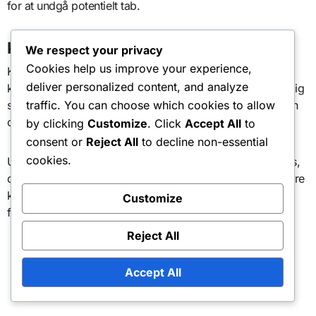
for at undgå potentielt tab.
Kundeserviceproblemer
We respect your privacy
Cookies help us improve your experience,
Kundeservice kan være en betydelig bekymring, når det
deliver personalized content, and analyze
kommer til sæsonpas. Forsinkelser i svar eller utilstrækkelig
support kan føre til uafklarede problemer, der påvirker din
traffic. You can choose which cookies to allow
oplevelse.
by clicking
Customize
. Click
Accept All
to
consent or
Reject All
to decline non-essential
cookies.
Undersøg omdømmet for kundeserviceteamet for det pas,
du overvejer. Kig efter anmeldelser eller feedback fra andre
kunder for at vurdere, hvor effektivt de håndterer
Customize
forespørgsler og problemer.
Reject All
Accept All